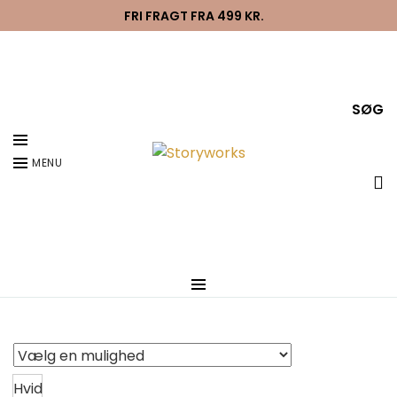
Dekoration
FRI FRAGT FRA 499 KR.
Familiejuletræ papirklip
149
kr.
SØG
Et personligt stykke julepynt, som repræsenterer
familiens medlemmer.
MENU
Familiejuletræ papirklip
tjuel
Farve
Hvid