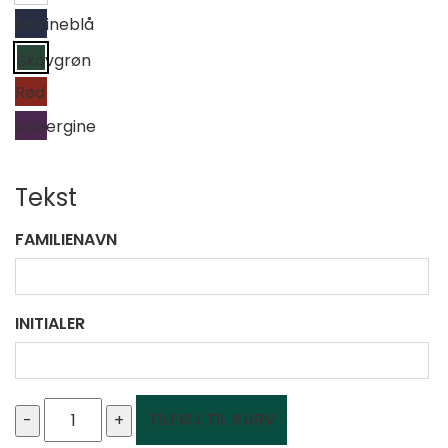
Marineblå
Skovgrøn
Rød
Aubergine
Tekst
FAMILIENAVN
INITIALER
Familiejuletræ
TILFØJ TIL KURV
papirklip