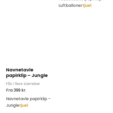
Luftballoner
tjuel
Navnetavle
papirklip – Jungle
Fås i flere størrelser
Fra
399
kr.
Navnetavle papirklip –
Jungle
tjuel