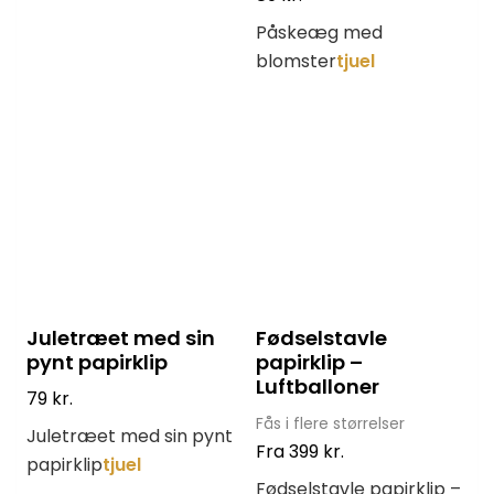
Påskeæg med
blomster
tjuel
Juletræet med sin
Fødselstavle
pynt papirklip
papirklip –
Luftballoner
79
kr.
Fås i flere størrelser
Juletræet med sin pynt
Fra
399
kr.
papirklip
tjuel
Fødselstavle papirklip –