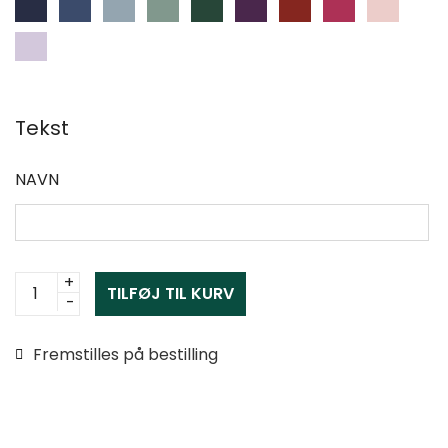
Tekst
NAVN
Fodbold
TILFØJ TIL KURV
kort
med
Fremstilles på bestilling
navn
antal