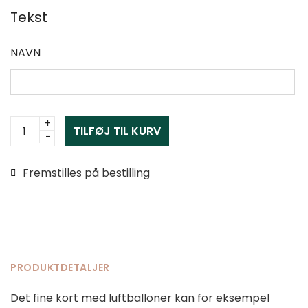
Tekst
NAVN
Kort
TILFØJ TIL KURV
med
navn
Fremstilles på bestilling
og
luftballoner
antal
PRODUKTDETALJER
Det fine kort med luftballoner kan for eksempel