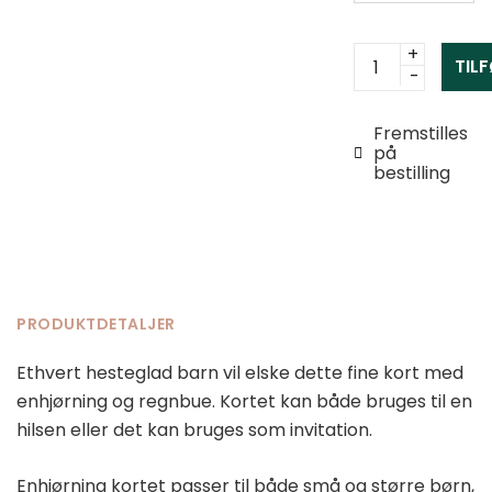
Kort
TIL
med
navn
Fremstilles
og
på
enhjørning
bestilling
antal
PRODUKTDETALJER
Ethvert hesteglad barn vil elske dette fine kort med
enhjørning og regnbue. Kortet kan både bruges til en
hilsen eller det kan bruges som invitation.
Enhjørning kortet passer til både små og større børn,