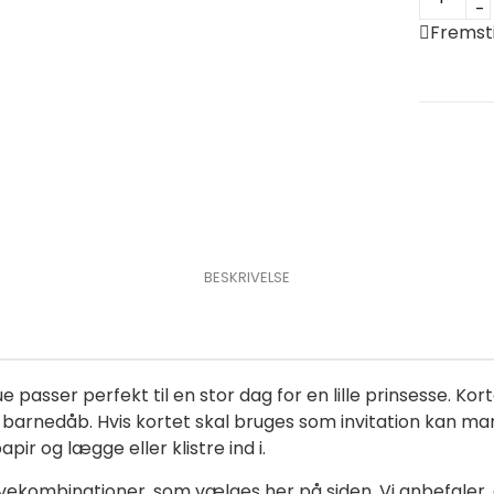
med
Fremsti
navn
og
prinsess
antal
BESKRIVELSE
asser perfekt til en stor dag for en lille prinsesse. Kort
er barnedåb. Hvis kortet skal bruges som invitation kan m
pir og lægge eller klistre ind i.
farvekombinationer, som vælges her på siden. Vi anbefaler,