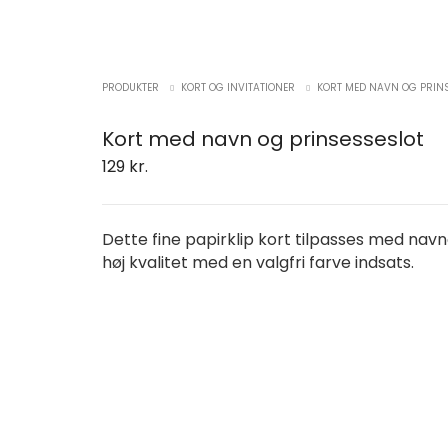
PRODUKTER
KORT OG INVITATIONER
KORT MED NAVN OG PRIN
Kort med navn og prinsesseslot
129
kr.
Dette fine papirklip kort tilpasses med navne
høj kvalitet med en valgfri farve indsats.