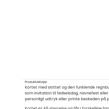
Produktdetaljer
Kortet med slottet og den funklende regnbue p
som invitation til fødselsdag, navnefest ell
personligt udtryk eller printe beskeden på pa
Kortet er A5 størrelse og fås i forskellige 