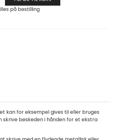
lles på bestilling
eslot
et kan for eksempel gives til eller bruges
an skrive beskeden i hånden for et ekstra
 at skrive med en flydende metallisk eller