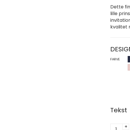
Dette fi
lille pri
invitatio
kvalitet 
DESIG
FARVE
Tekst
Kort