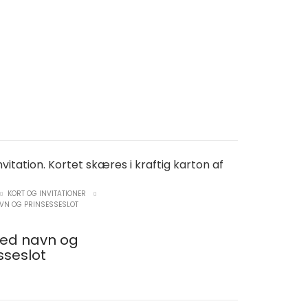
vitation. Kortet skæres i kraftig karton af
KORT OG INVITATIONER
VN OG PRINSESSESLOT
med navn og
sseslot