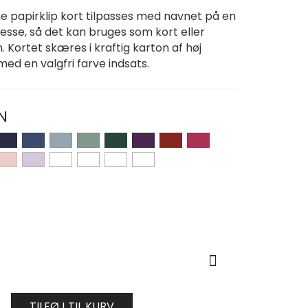
ne papirklip kort tilpasses med navnet på en
nsesse, så det kan bruges som kort eller
n. Kortet skæres i kraftig karton af høj
med en valgfri farve indsats.
N
TILFØJ TIL KURV