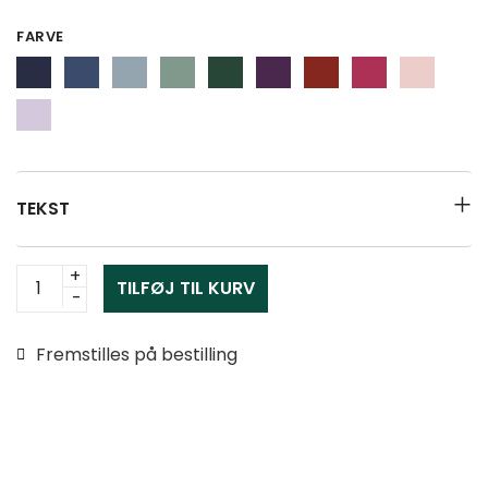
FARVE
TEKST
Personligt
TILFØJ TIL KURV
bryllupskort
med
Fremstilles på bestilling
fugle
antal