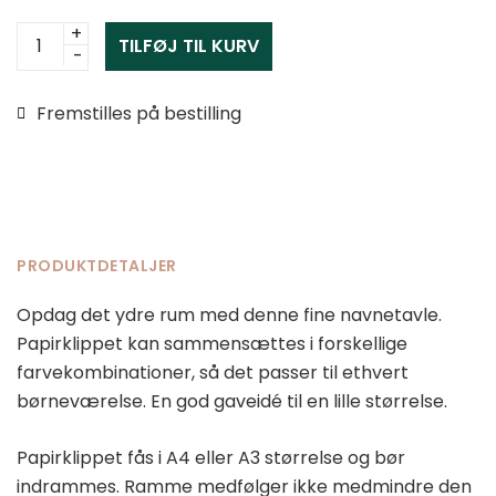
Navnetavle
TILFØJ TIL KURV
papirklip
-
Fremstilles på bestilling
Rummet
antal
PRODUKTDETALJER
Opdag det ydre rum med denne fine navnetavle.
Papirklippet kan sammensættes i forskellige
farvekombinationer, så det passer til ethvert
børneværelse. En god gaveidé til en lille størrelse.
Papirklippet fås i A4 eller A3 størrelse og bør
indrammes. Ramme medfølger ikke medmindre den