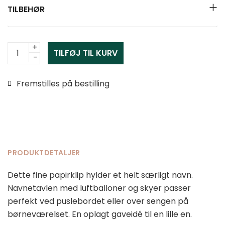
TILBEHØR
Navnetavle
TILFØJ TIL KURV
papirklip
-
Fremstilles på bestilling
Luftballoner
antal
PRODUKTDETALJER
Dette fine papirklip hylder et helt særligt navn.
Navnetavlen med luftballoner og skyer passer
perfekt ved puslebordet eller over sengen på
børneværelset. En oplagt gaveidé til en lille en.