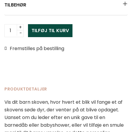
TILBEHØR
Fødselstavle
TILFØJ TIL KURV
papirklip
-
Fremstilles på bestilling
Skoven
antal
PRODUKTDETALJER
Vis dit barn skoven, hvor hvert et blik vil fange et af
skovens søde dyr, der venter på at blive opdaget.
Uanset om du leder efter en unik gave til en
barnedåb eller babyshower, eller vil tilføje en smule