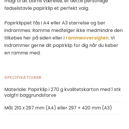
magi til dit barns værelse, er dette personlige
fødselstavle papirklip et perfekt valg.
Papirklippet fås i A4 eller A3 størrelse og bør
indrammes. Ramme medfølger ikke medmindre den
tilkøbes her på siden eller i
rammeoversigten
. Vi
indrammer gerne dit papirklip for dig når du køber
en ramme med.
SPECIFIKATIONER
Materiale: Papirklip i 270 g kvalitetskarton med 1 stk
valgfri baggrundsfarve
Mål: 210 x 297 mm (A4) eller 297 × 420 mm (A3)