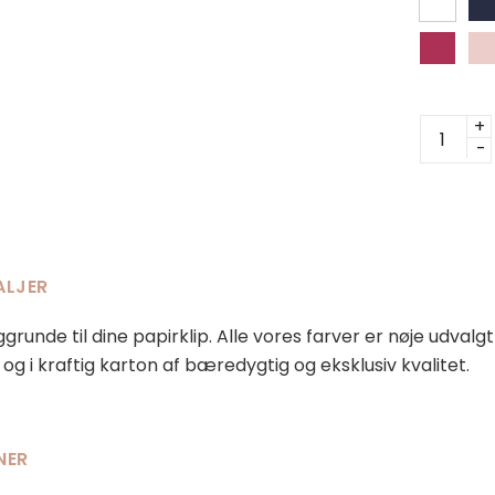
Ekstra
baggrun
antal
ALJER
ggrunde til dine papirklip. Alle vores farver er nøje udvalg
og i kraftig karton af bæredygtig og eksklusiv kvalitet.
NER