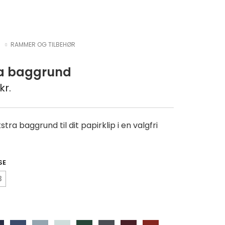
RAMMER OG TILBEHØR
ra baggrund
kr.
stra baggrund til dit papirklip i en valgfri
SE
3